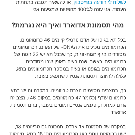
לשלוח לי הודעה בפייסבוק
, או להשאיר תגובה בתחתית
העמוד. אני עונה ל100% מהפניות שמגיעות אלי.
מהי תסמונת אדוארד ואיך היא נגרמת?
בכל תא בגופו של אדם נורמלי קיימים 46 כרומוזומים.
הכרומוזומים מכילים את הDNA- של האדם. הכרומוזומים
מסודרים בגוף זוגות-זוגות, כך שבכל תא יש 23 זוגות של
כרומוזומים. כאשר ישנה בעיה באופן שבו מסודרים
הכרומוזומים בגופנו או בעיה במספר הכרומוזומים בתא,
עלולה להיווצר תסמונת גנטיות שתפגע בעובר.
כך, במצבים מסוימים נוצרת טריזומיה. במקרה זה יש בתא
כרומוזום עודף (כלומר 47 כרומוזומים במקום 46). מצב זה
גורם למחלות, פגמים גנטיים ומומים בעובר, בהם תסמונת
אדוארד.
במקרה של תסמונת אדוארדס, המכונה גם טריזומיה 18,
ישנו כרומוזום נוסף בזוג הכרומוזומים מס' 18 בתא. תינוקות