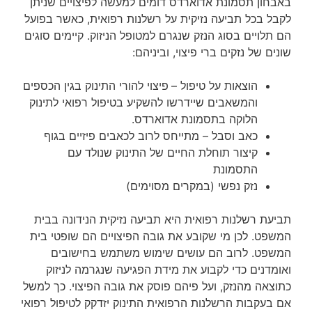
באבחון תסמונת אדוארדס דומים למעשה לפיצויים שניתן
לקבל בכל תביעה נזיקית על רשלנות רפואית, כאשר בפועל
הם תלויים בסוג הנזק שנגרם למטופל הניזוק. קיימים סוגים
שונים של נזקים ברי פיצוי, וביניהם:
הוצאות על טיפול –
פיצוי להורי התינוק בגין הכספים
והמשאבים שיידרשו להשקיע בטיפול רפואי לתינוק
הלוקה בתסמונת אדוארדס.
כאב וסבל – מתייחס לרוב לכאבים פיזיים בגוף
קיצור תוחלת החיים של התינוק שנולד עם
התסמונת
נזק נפשי (במקרים מסוימים)
תביעת רשלנות רפואית היא תביעה נזיקית הנידונה בבית
המשפט. לכן מי שקובע את גובה הפיצויים הם שופטי בית
המשפט. לרוב הם עושים שימוש משתמש בחישובים
ואומדנים כדי לקבוע את מידת הפגיעה שנגרמה לניזוק
כתוצאה מהנזק, ועל פיהם פוסק את גובה הפיצוי. כך למשל
אם בעקבות הרשלנות הרפואית התינוק יזדקק לטיפול רפואי