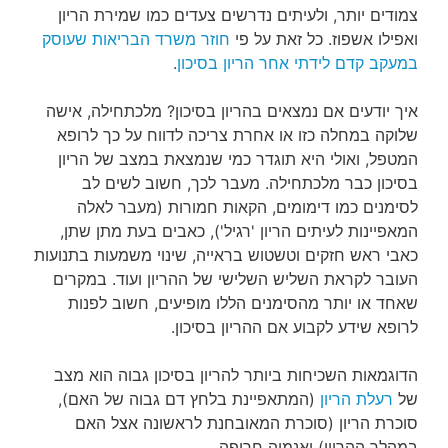
צמודים יותר, ולעיתים נדרשים צעדים כמו שמירת הריון
ואפילו אשפוז. כל זאת על פי
חוזר משרד הבריאות שעוסק
במעקב קדם לידתי אחר הריון בסיכון
.
איך יודעים אם נמצאים בהריון בסיכון? מלכתחילה, אישה
שלוקה במחלה כזו או אחרת צריכה לדווח על כך לרופא
המטפל, ואולי היא תוגדר כמי שנמצאת במצב של הריון
בסיכון כבר מלכתחילה. מעבר לכך, חשוב לשים לב
לסימנים כמו דימומים, הקאות חמורות (מעבר לאלה
המאפיינות לעיתים הריון 'רגיל'), כאבים בעת מתן שתן,
כאבי ראש חזקים וטשטוש בראייה, שינוי משמעות בתנועות
העובר לקראת השליש השלישי של ההריון ועוד. במקרים
שאחד או יותר מהסימנים הללו מופיעים, חשוב לפנות
לרופא שידע לקבוע אם ההריון בסיכון.
הדוגמאות השכיחות ביותר להריון בסיכון גבוה הוא מצב
של
רעלת הריון
(המתאפיינת בלחץ דם גבוה של האם),
סוכרת הריון (סוכרת המאובחנת לראשונה אצל האם
במהלך ההריון) ואנמיה חריפה.