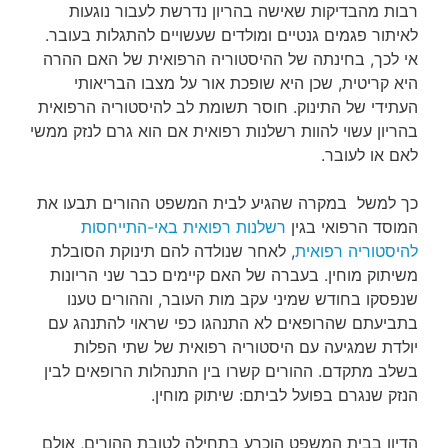
רבות מהבדיקות שאישה בהריון נדרשת לעבור נוגעות
לאיתור פגמים גנטיים ומולדים שעשויים להתגלות בעובר.
אי לכך, בחינתה של ההיסטוריה הרפואית של האם ההרה
היא קריטית, שכן היא שופכת אור על מצבו הבריאותי
העתידי של התינוק. חוסר תשומת לב להיסטוריה הרפואית
בהריון עשוי להוות רשלנות רפואית אם הוא גרם לנזק ממשי
לאם או לעובר.
כך למשל במקרה שהגיע לבית המשפט ההורים תבעו את
המוסד הרפואי בגין
רשלנות רפואית באי-התייחסות
להיסטוריה רפואית
, לאחר שנולדה להם תינוקת הסובלת
משיתוק מוחין. בעברה של האם קיימים כבר שני הריונות
שנפסקו בחודש שמיני עקב מות העובר, וההורים טענו
בתביעתם שהרופאים לא התנהגו כפי שראוי להתנהג עם
יולדת שמגיעה עם היסטוריה רפואית של שתי הפלות
בשלב מתקדם. ההורים קשרו בין התנהלות הרופאים לבין
הנזק שנגרם בפועל לביתם: שיתוק מוחין.
הדיון בבית המשפט הוכרע בתחילה לטובת ההורים, אולם