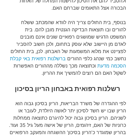
ולהסביר להם את הסיכון להישנות המחלה של האחות
הבכורה אצל התאומים שברחם האם.
בנוסף, בית החולים צריך היה לוודא שהמכתב ששלח
להורים ובו תוצאות הבדיקה הגנטית מובן להם. בית
המשפט הדגיש שמושגים רפואיים שונים אינם מובנים
לאדם מן היישוב שלא עוסק בתחום, ולכן חשוב להסביר
לפציינט את מלוא המשמעות של האבחון. לכן, בית החולים
נחשב כמי שנהג כלפי ההורים
ברשלנות רפואית באי קבלת
הסכמה מדעת
וכתוצאה מכך נשללה מההורים האפשרות
לשקול האם הם רוצים להמשיך את ההריון.
רשלנות רפואית באבחון הריון בסיכון
לפי ההגדרה של משרד הבריאות, הריון בסיכון גבוה הוא
הריון שבו יש חשד לסיכון יתר לאשה היולדת, לעובר או
לשניהם. הריון בסיכון גבוה יכול להיגרם כתוצאה ממחלות
כרוניות של האם, זיהומים, הריון של אישה מעל גיל 35 ועוד.
בהריון שמוגדר כ'הריון בסיכון' ההשגחה והמעקב הרפואיים