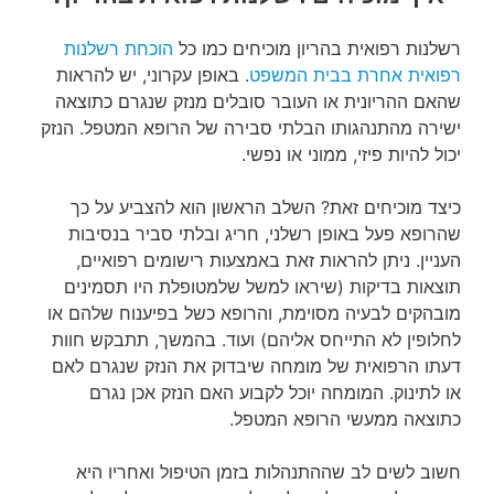
רשלנות רפואית בהריון מוכיחים כמו כל
הוכחת רשלנות
רפואית אחרת בבית המשפט
. באופן עקרוני, יש להראות
שהאם ההריונית או העובר סובלים מנזק שנגרם כתוצאה
ישירה מהתנהגותו הבלתי סבירה של הרופא המטפל. הנזק
יכול להיות פיזי, ממוני או נפשי.
כיצד מוכיחים זאת? השלב הראשון הוא להצביע על כך
שהרופא פעל באופן רשלני, חריג ובלתי סביר בנסיבות
העניין. ניתן להראות זאת באמצעות רישומים רפואיים,
תוצאות בדיקות (שיראו למשל שלמטופלת היו תסמינים
מובהקים לבעיה מסוימת, והרופא כשל בפיענוח שלהם או
לחלופין לא התייחס אליהם) ועוד. בהמשך, תתבקש חוות
דעתו הרפואית של מומחה שיבדוק את הנזק שנגרם לאם
או לתינוק. המומחה יוכל לקבוע האם הנזק אכן נגרם
כתוצאה ממעשי הרופא המטפל.
חשוב לשים לב שההתנהלות בזמן הטיפול ואחריו היא