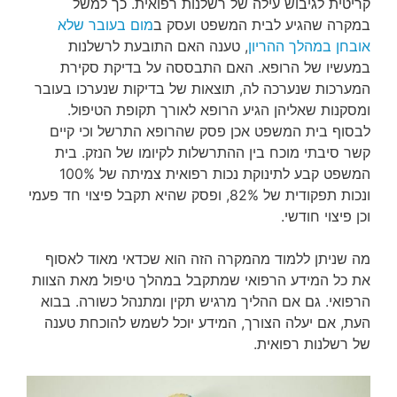
קריטית לגיבוש עילה של רשלנות רפואית. כך למשל
במקרה שהגיע לבית המשפט ועסק ב
מום בעובר שלא
אובחן במהלך ההריון
, טענה האם התובעת לרשלנות
במעשיו של הרופא. האם התבססה על בדיקת סקירת
המערכות שנערכה לה, תוצאות של בדיקות שנערכו בעובר
ומסקנות שאליהן הגיע הרופא לאורך תקופת הטיפול.
לבסוף בית המשפט אכן פסק שהרופא התרשל וכי קיים
קשר סיבתי מוכח בין ההתרשלות לקיומו של הנזק. בית
המשפט קבע לתינוקת נכות רפואית צמיתה של 100%
ונכות תפקודית של 82%, ופסק שהיא תקבל פיצוי חד פעמי
וכן פיצוי חודשי.
מה שניתן ללמוד מהמקרה הזה הוא שכדאי מאוד לאסוף
את כל המידע הרפואי שמתקבל במהלך טיפול מאת הצוות
הרפואי. גם אם ההליך מרגיש תקין ומתנהל כשורה. בבוא
העת, אם יעלה הצורך, המידע יוכל לשמש להוכחת טענה
של רשלנות רפואית.