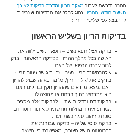
ההרה נדרשת לעבור
מעקב הריון וסדרת בדיקות לאורך
תשעת חודשי ההריון
. נהוג לחלק את הבדיקות שצריכות
להתבצע לפי שלישי ההריון:
בדיקות הריון בשליש הראשון
בדיקה אצל רופא נשים – רופא הנשים ילווה את
האישה בכל מהלך ההריון. בבדיקה הראשונה ייבדק
לרוב עברה הרפואי של האם.
אולטרסאונד הריון צעיר – זהו סוג של ניטור הריון:
בודקים את 'גיל ההריון', כלומר באיזה שבוע להריון
האם נמצא, מוודאים שההריון תקין ובודקים האם
הוא מתרחש בתוך הרחם או מחוצה לו.
בדיקות דם ובדיקות שתן – לבדיקות אלה מספר
מטרות: איתור מחלות תורשתיות, איתור חוסר דם,
סוכרת, זיהום סמוי בשתן ועוד.
בדיקת סיסי שלייה – בדיקה שבוחנת את
הכרומוזומים של העובר, ומאפשרת בין השאר