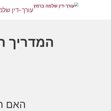
דלג
עורך-דין של
תוכן
המדריך ה
האם המ